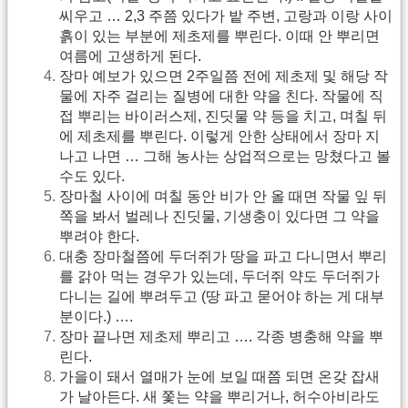
씨우고 … 2,3 주쯤 있다가 밭 주변, 고랑과 이랑 사이
흙이 있는 부분에 제초제를 뿌린다. 이때 안 뿌리면
여름에 고생하게 된다.
장마 예보가 있으면 2주일쯤 전에 제초제 및 해당 작
물에 자주 걸리는 질병에 대한 약을 친다. 작물에 직
접 뿌리는 바이러스제, 진딧물 약 등을 치고, 며칠 뒤
에 제초제를 뿌린다. 이렇게 안한 상태에서 장마 지
나고 나면 … 그해 농사는 상업적으로는 망쳤다고 볼
수도 있다.
장마철 사이에 며칠 동안 비가 안 올 때면 작물 잎 뒤
쪽을 봐서 벌레나 진딧물, 기생충이 있다면 그 약을
뿌려야 한다.
대충 장마철쯤에 두더쥐가 땅을 파고 다니면서 뿌리
를 갉아 먹는 경우가 있는데, 두더쥐 약도 두더쥐가
다니는 길에 뿌려두고 (땅 파고 묻어야 하는 게 대부
분이다.) ….
장마 끝나면 제초제 뿌리고 …. 각종 병충해 약을 뿌
린다.
가을이 돼서 열매가 눈에 보일 때쯤 되면 온갖 잡새
가 날아든다. 새 쫓는 약을 뿌리거나, 허수아비라도