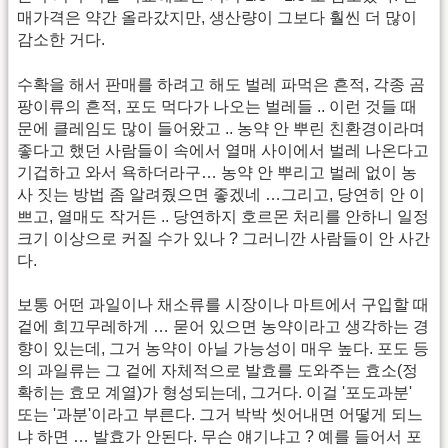
매가격은 약간 올라갔지만, 생산량이 그보다 훨씬 더 많이
감소한 거다.
수확을 해서 판매를 하려고 해도 벌레 파먹은 흔적, 각종 곰
팡이류의 흔적, 포도 먹다가 나오는 벌레들 .. 이런 것들 때
문에 클레임도 많이 들어왔고 .. 농약 안 뿌린 친환경이라며
좋다고 했던 사람들이 속에서 열매 사이에서 벌레 나온다고
기겁하고 와서 욕하더라구… 농약 안 뿌리고 벌레 없이 농
사 짓는 방법 좀 알려줬으면 좋겠네 …그리고, 당연히 안 이
쁘고, 열매도 작거든 .. 당연하지 호르몬 처리를 안하니 일정
크기 이상으로 커질 수가 있나 ? 그러니깐 사람들이 안 사간
다.
보통 어떤 과일이나 채소류를 시장이나 마트에서 구입할 때
겉에 희끄무레하게 … 묻어 있으면 농약이라고 생각하는 경
향이 있는데, 그거 농약이 아닐 가능성이 매우 높다. 포도 등
의 과일류는 그 겉에 자체적으로 발효를 도와주는 효소(정
확히는 효모 계열)가 형성되는데, 그거다. 이걸 '포도과분'
또는 '과분'이라고 부른다. 그거 박박 씻어내면 어떻게 되느
냐 하면 … 발효가 안된다. 무슨 얘기냐고 ? 예를 들어서 포