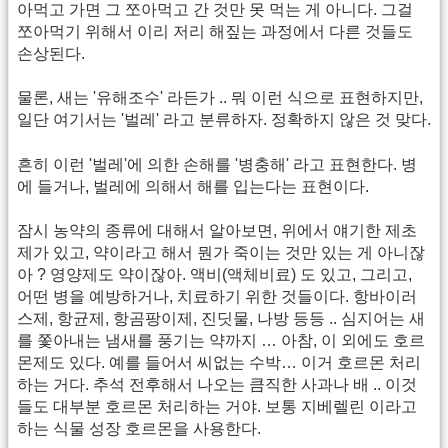
아먹고 가면 그 쪼아먹고 간 것만 못 먹는 게 아니다. 그걸
쪼아먹기 위해서 이리 저리 해짚는 과정에서 다른 것들도
손상된다.
물론, 새는 '유해조수' 라든가 .. 뭐 이런 식으로 표현하지만,
일단 여기서는 '벌레' 라고 분류하자. 정확하지 않은 것 맞다.
흔히 이런 '벌레'에 의한 손해를 '병충해' 라고 표현한다. 병
에 들거나, 벌레에 의해서 해를 입는다는 표현이다.
잠시 농약의 종류에 대해서 알아보면, 위에서 얘기한 제초
제가 있고, 약이라고 해서 뭔가 죽이는 것만 있는 게 아니잖
아 ? 영양제도 약이잖아. 액비(액체비료) 도 있고, 그리고,
어떤 병을 예방하거나, 치료하기 위한 것들이다. 항바이러
스제, 항균제, 항곰팡이제, 진딧물, 나방 등등 .. 심지어는 새
를 쫓아내는 냄새를 풍기는 약까지 … 아참, 이 외에도 호르
몬제도 있다. 예를 들어서 씨없는 수박… 이거 호르몬 처리
하는 거다. 추석 전후해서 나오는 큼직한 사과나 배 .. 이것
들도 대부분 호르몬 처리하는 거야. 보통 지베렐린 이라고
하는 식물 성장 호르몬을 사용한다.