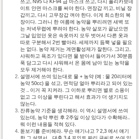
쓰고, N95 나 KF94 급 마스크 쓰고, 다시 폴리카보네
이트 안면 마스크를 써야 한다. 면장갑 끼고, 비닐 장
갑끼고, 다시 고무장갑 껴야 한다. 이게 최소한의 복
장이다. 그러니 한 여름에 농약을 뿌리려면 새벽 또
는 저녁무렵에 뿌려야 한다. 농약 살포가 끝났으면
그날 입었던 옷은 속옷까지 모두 벗어서 다른 옷과
따로 구분해서 2번 빨아라. 세제까지 듬뿍 넣을 필요
는 없다. 농약 제거는 계면활성제가 잘한다. 그리고,
샤워하고 욕조가 있다면 물 받아서 들어가서 30분쯤
푹 담그고 다시 샤워해서 온 몸에 남아 있는 농약을
모두 제거해야 한다.
설명서에 쓰여 있는대로 물 + 농약 (예 : 물 20리터에
농약 50cc) 을 섞고, 면적당 얼마 뿌리라고 되어 있는
것 .. 이거 꼭 지켜라. 그 이하로 뿌리면 별로 소용이
없고 그 이상을 뿌린다고 해서 효과가 더 생기지도
않는다.
잔류농약 기준을 생각해라. 이 역시 설명서에 쓰여
있는데, 농약 뿌린 후 2주일 이상 있다가 수확해라..
뭐 이런 내용들 적혀 있다.
돋보기를 준비해라. 무슨 얘기냐고 ? 2,3 에서 얘기
한 그 설명서 .. 대충 3,4 포인트 짜리 글씨로 쓰여 있