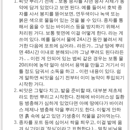
씨앗 뿌리기 전에 .. 보통 종자를 사면 종자 자체가 농
약에 담겨 있었다고 보면 된다. 예를 들어서 호박 종
자를 사서 봉지를 뜯어보면, 연두색이나 녹색 또는
붉은 색으로 물들어 있는 것을 볼 수 있다. 종자를 통
해서 옮을 수 있는 바이러스 등을 방지하기 위해서
처리된 거다. 보통 뒷면에 이걸 어떻게 한다. 라는 게
쓰여 있다. 예를 들어서 물에 24시간 동안 불려서 제
거한 다음에 포트에 심어라.. 라든가.. 그냥 땅에 뿌리
면 48시간 이내로 분해되니까 그냥 뿌려도 된다라든
가.. .. 이런 게 안되어 있는 볍씨 같은 경우는 보통 물
20리터에 농약 얼마 섞어서 용액을 만들고 거기서 이
틀 정도 담궈서 소독을 하고 .. 이런 내용이 있다. 쉽
게 말하면 씨앗을 심기 전부터 이미 농약이 투입되기
시작한 거다.
씨앗은 그렇다 치고, 밭을 준비할 때, 대부분 제초제
라도 한번 뿌리고 시작한다. 전해에 바이러스성 질환
등 병충해가 심하게 있었다면 아예 땅에다가 바이러
스 제제나 병충해 약을 뿌리기도 한다. 이렇게 안하
면 흙 속에 살고 있던 기생충이 작물을 갉아먹는다.
종자를 포트 등에 심어서 싹을 틔우고, 이걸 밭에 옮
겨 심고(이걸 '정식'이라고 표현한다.) .. 멀칭 비닐을